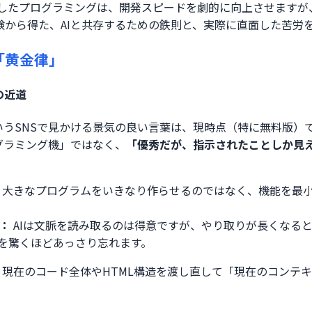
を活用したプログラミングは、開発スピードを劇的に向上させます
験から得た、AIと共存するための鉄則と、実際に直面した苦労
る「黄金律」
の近道
いうSNSで見かける景気の良い言葉は、現時点（特に無料版）
グラミング機」ではなく、
「優秀だが、指示されたことしか見
大きなプログラムをいきなり作らせるのではなく、機能を最
：
AIは文脈を読み取るのは得意ですが、やり取りが長くなる
どを驚くほどあっさり忘れます。
現在のコード全体やHTML構造を渡し直して「現在のコンテ