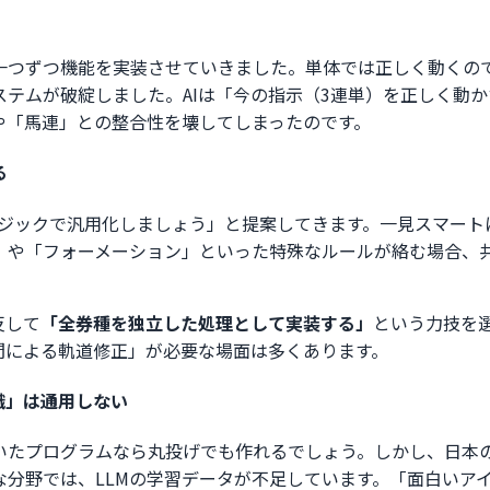
一つずつ機能を実装させていきました。単体では正しく動くの
ステムが破綻しました。AIは「今の指示（3連単）を正しく動
や「馬連」との整合性を壊してしまったのです。
る
通ロジックで汎用化しましょう」と提案してきます。一見スマー
」や「フォーメーション」といった特殊なルールが絡む場合、
反して
「全券種を独立した処理として実装する」
という力技を
間による軌道修正」が必要な場面は多くあります。
識」は通用しない
いたプログラムなら丸投げでも作れるでしょう。しかし、日本
な分野では、LLMの学習データが不足しています。「面白いア