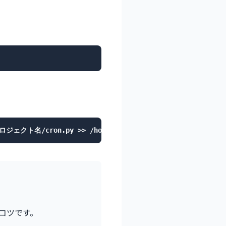
e/プロジェクト名/cron.py >> /home/username/プロジェクト名/cron.l
のがコツです。