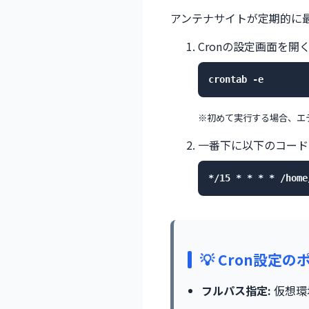
アンテナサイトが定期的に
Cronの設定画面を開
crontab -e
※初めて実行する場合、エデ
一番下に以下のコード
*/15 * * * * /ho
💡 Cron設定
フルパス指定:
仮想環境