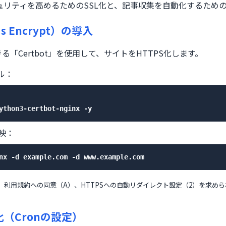
リティを高めるためのSSL化と、記事収集を自動化するためのC
's Encrypt）の導入
る「Certbot」を使用して、サイトをHTTPS化します。
ール：
ython3-certbot-nginx -y
映：
nx -d example.com -d www.example.com
、利用規約への同意（A）、HTTPSへの自動リダイレクト設定（2）を求め
化（Cronの設定）